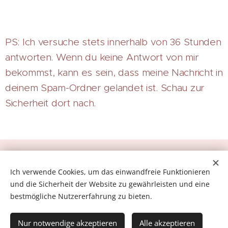
PS: Ich versuche stets innerhalb von 36 Stunden
antworten. Wenn du keine Antwort von mir
bekommst, kann es sein, dass meine Nachricht in
deinem Spam-Ordner gelandet ist. Schau zur
Sicherheit dort nach.
© Amelie Boehm 2026 Basel 🏳️‍🌈 🏳️‍⚧️ |
Impressum
|
Ich verwende Cookies, um das einwandfreie Funktionieren
Datenschutz
und die Sicherheit der Website zu gewährleisten und eine
Unterstützt von
Webnode
Cookies
bestmögliche Nutzererfahrung zu bieten.
Sprachen
Nur notwendige akzeptieren
Alle akzeptieren
Deutsch
English