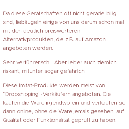
Da diese Gerätschaften oft nicht gerade billig
sind, liebäugeln einige von uns darum schon mal
mit den deutlich preiswerteren
Alternativprodukten, die z.B. auf Amazon
angeboten werden.
Sehr verführerisch... Aber leider auch ziemlich
riskant, mitunter sogar gefährlich.
Diese Imitat-Produkte werden meist von
"Dropshipping"-Verkäufern angeboten. Die
kaufen die Ware irgendwo ein und verkaufen sie
dann online, ohne die Ware jemals gesehen, auf
Qualität oder Funktionalität geprüft zu haben.